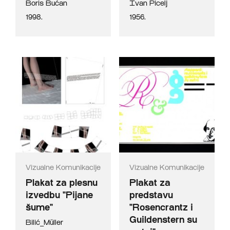
Boris Bućan
Ivan Picelj
1998.
1956.
Vizualne Komunikacije
Vizualne Komunikacije
Plakat za plesnu
Plakat za
izvedbu "Pijane
predstavu
šume"
"Rosencrantz i
Guildenstern su
Bilić_Müller