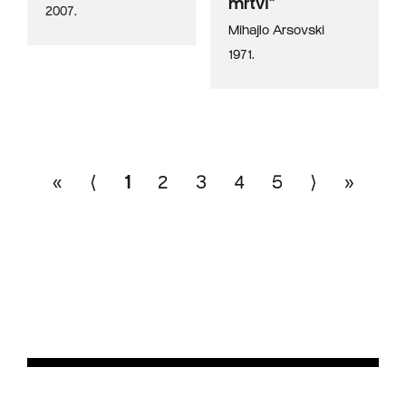
mrtvi"
2007.
Mihajlo Arsovski
1971.
«
⟨
1
2
3
4
5
⟩
»