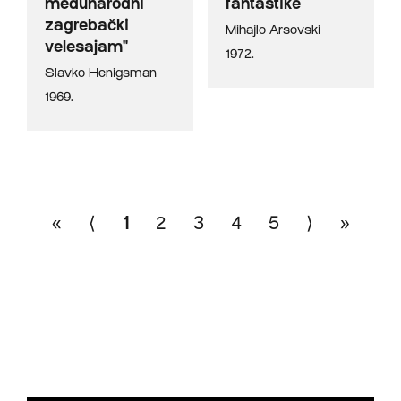
međunarodni
fantastike
zagrebački
Mihajlo Arsovski
velesajam"
1972.
Slavko Henigsman
1969.
«
⟨
1
2
3
4
5
⟩
»