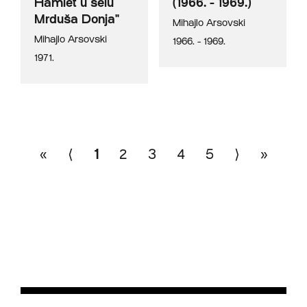
Hamlet u selu
(1966. - 1969.)
Mrduša Donja"
Mihajlo Arsovski
Mihajlo Arsovski
1966. - 1969.
1971.
«
⟨
1
2
3
4
5
⟩
»