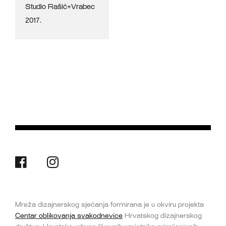
Studio Rašić+Vrabec
2017.
Mreža dizajnerskog sjećanja formirana je u okviru projekta
Centar oblikovanja svakodnevice
Hrvatskog dizajnerskog