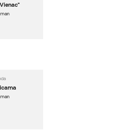
"Vienac"
izman
oda
iticama
izman