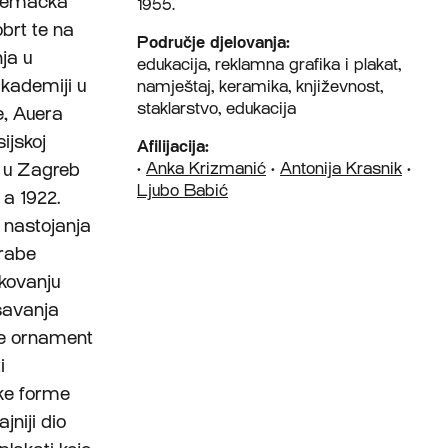
Njemačka
1955.
obrt te na
Područje djelovanja:
ja u
edukacija, reklamna grafika i plakat,
akademiji u
namještaj, keramika, književnost,
staklarstvo, edukacija
e, Auera
ijskoj
Afilijacija:
u u Zagreb
•
Anka Krizmanić
•
Antonija Krasnik
•
Ljubo Babić
 a 1922.
a nastojanja
orabe
ikovanju
šavanja
je ornament
i
čke forme
jniji dio