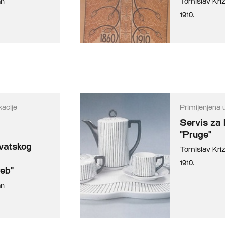
an
Tomislav Kr
1910.
acije
Primijenjena 
Servis za 
"Pruge"
rvatskog
Tomislav Kr
1910.
eb"
an