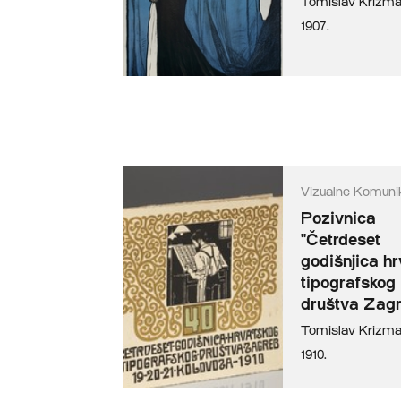
Tomislav Krizm
1907.
Vizualne Komunik
Pozivnica
"Četrdeset
godišnjica h
tipografskog
društva Zagr
Tomislav Krizm
1910.