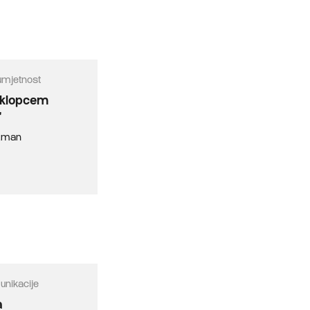
umjetnost
oklopcem
"
izman
unikacije
a