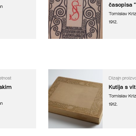
časopisa 
an
Tomislav Kr
1912.
etnost
Dizajn proizv
nskim
Kutija s v
Tomislav Kr
an
1912.