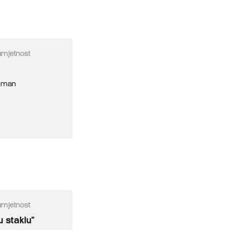
umjetnost
izman
umjetnost
u staklu"