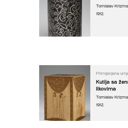
Tomislav Krizm
1912.
Primijenjena umj
Kutija sa že
likovima
Tomislav Krizm
1912.