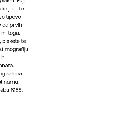
plakati koje
linijom te
ve tipove
e od prvih
sim toga,
, plakete te
ostimografiju
ih
enata.
nog salona
eštinama.
ebu 1955.