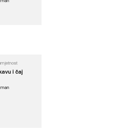
izman
umjetnost
kavu i čaj
izman