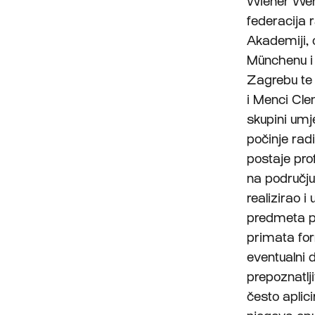
Wiener Wer
federacija 
Akademiji, 
Münchenu i 
Zagrebu te 
i Menci Cle
skupini umj
počinje rad
postaje pro
na području
realizirao i
predmeta po
primata fo
eventualni 
prepoznatlj
često aplici