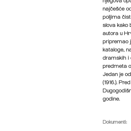
njegova opu
najčešće od
poljima čis
slova kako b
autora u Hr
pripremao je
kataloge, na
dramskih i 
predmeta od
Jedan je od
(1916.). Pre
Dugogodišnj
godine.
Dokumenti: