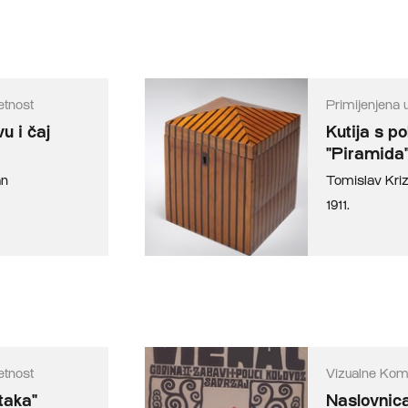
etnost
Primijenjena 
u i čaj
Kutija s p
"Piramida
an
Tomislav Kr
1911.
etnost
Vizualne Kom
taka"
Naslovnic