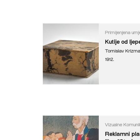
Primijenjena umj
Kutije od lje
Tomislav Krizm
1912.
Vizualne Komunik
Reklamni pla