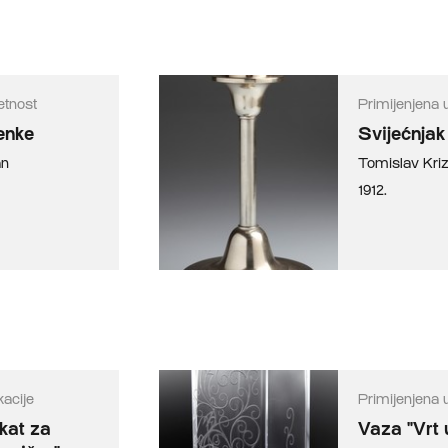
etnost
Primijenjena 
penke
Svijećnjak
an
Tomislav Kr
1912.
acije
Primijenjena 
kat za
Vaza "Vrt 