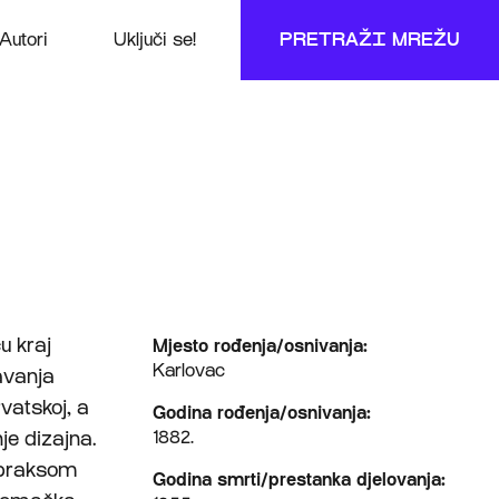
Autori
Uključi se!
PRETRAŽI MREŽU
u kraj
Mjesto rođenja/osnivanja:
Karlovac
žavanja
rvatskoj, a
Godina rođenja/osnivanja:
je dizajna.
1882.
 praksom
Godina smrti/prestanka djelovanja: