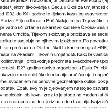
kstatte (Bečkih radionica) te Deutscher Werkubnd (
rada) tijekom školovanja u Beču, u Školi za umjetnosti 
od 1902. do 1911. godine te tijekom kasnijeg usavršavan
Parizu. Prije odlaska u Beč školuje se na Trgovačkoj 
privatno uči crtanje i slikarstvo kod Bele Čikoša-Sesij
menta Crnčića. Tijekom školovanja približava se seces
etnika te sudjeluje na njihovim izložbama. Po povratk
iti kao profesor na Obrtnoj školi te kao scenograf HNK,
fesor na Akademiji likovnih umjetnosti. Kako bi vlastit
 oblikovanja i proizvodnje predmeta svakodnevne up
 u praksi, 1927. godine osniva organizaciju Djelo. Pri obl
kazuje modernističke tendencije pročišćenja i nagla
rme, svođenjem na osnovne geometrijske oblike, dok 
dodatak. Ipak, svojim je djelovanjem nastojao ostvarit
iv nacionalni oblikovni izraz te je stoga na modernisti
rao ornamentalne detalje iz narodne tradicije. Najznača