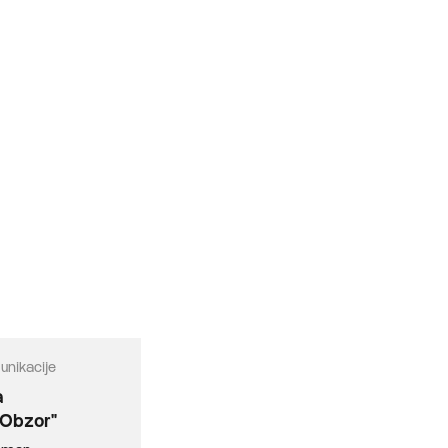
unikacije
a
"Obzor"