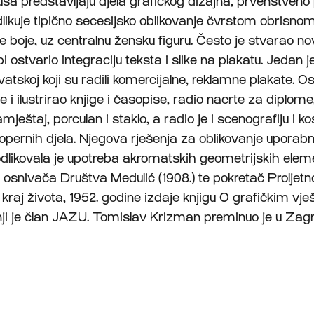
sa predstavljaju djela grafičkog dizajna, prvenstveno 
likuje tipično secesijsko oblikovanje čvrstom obrisnom 
te boje, uz centralnu žensku figuru. Često je stvarao no
i ostvario integraciju teksta i slike na plakatu. Jedan j
vatskoj koji su radili komercijalne, reklamne plakate. O
 i ilustrirao knjige i časopise, radio nacrte za diplome
mještaj, porculan i staklo, a radio je i scenografiju i k
opernih djela. Njegova rješenja za oblikovanje uporabn
likovala je upotreba akromatskih geometrijskih elem
 osnivača Društva Medulić (1908.) te pokretač Proljet
d kraj života, 1952. godine izdaje knjigu O grafičkim vj
i je član JAZU. Tomislav Krizman preminuo je u Zagr