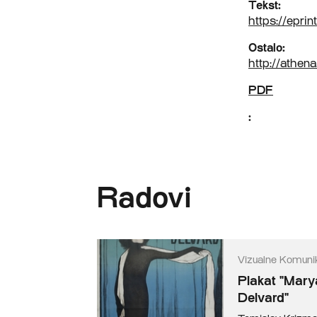
Tekst:
https://epri
Ostalo:
http://athen
PDF
:
Radovi
Vizualne Komunik
Plakat "Mary
Delvard"