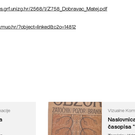
nts.grf.unizg.hr/2568/1/Z758_Dobravac_Matej.pdf
a.muo.hr/?object=linked&c2o=14812
acije
Vizualne Kom
a
Naslovnic
časopisa 