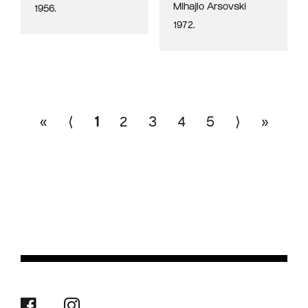
Mihajlo Arsovski
1956.
1972.
«
⟨
1
2
3
4
5
⟩
»