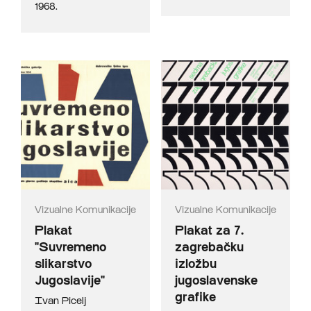
1968.
Vizualne Komunikacije
Vizualne Komunikacije
Plakat
Plakat za 7.
"Suvremeno
zagrebačku
slikarstvo
izložbu
Jugoslavije"
jugoslavenske
grafike
Ivan Picelj